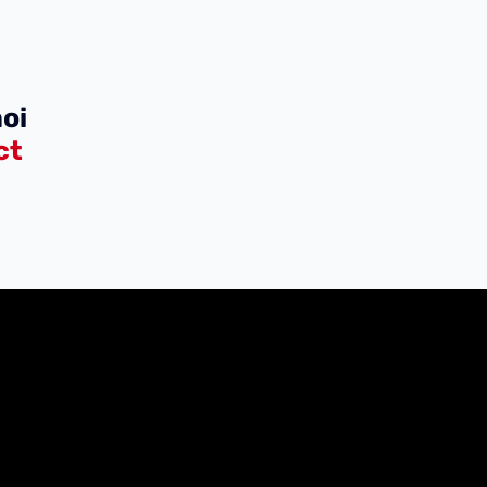
oi
ct