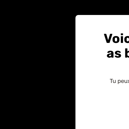
Voic
as 
Tu peux