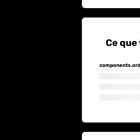
Ce que
components.or