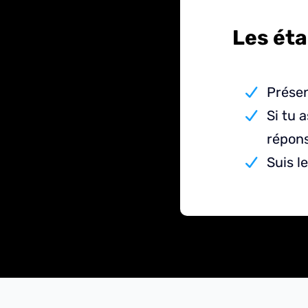
Les éta
Présen
Si tu 
répon
Suis l