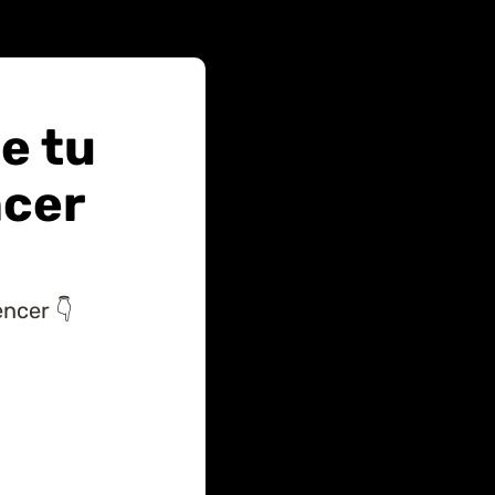
ue tu
ncer
encer 👇